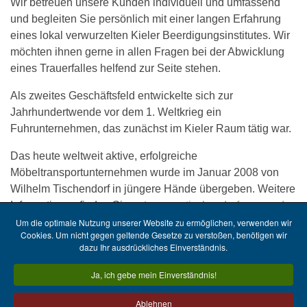
Wir betreuen unsere Kunden individuell und umfassend
und begleiten Sie persönlich mit einer langen Erfahrung
eines lokal verwurzelten Kieler Beerdigungsinstitutes. Wir
möchten ihnen gerne in allen Fragen bei der Abwicklung
eines Trauerfalles helfend zur Seite stehen.
Als zweites Geschäftsfeld entwickelte sich zur
Jahrhundertwende vor dem 1. Weltkrieg ein
Fuhrunternehmen, das zunächst im Kieler Raum tätig war.
Das heute weltweit aktive, erfolgreiche
Möbeltransportunternehmen wurde im Januar 2008 von
Wilhelm Tischendorf in jüngere Hände übergeben. Weitere
Informationen finden Sie unter
www.tischendorf-umzug.de
Um die optimale Nutzung unserer Website zu ermöglichen, verwenden wir
Cookies. Um nicht gegen geltende Gesetze zu verstoßen, benötigen wir
dazu Ihr ausdrückliches Einverständnis.
Kontaktformular
Ja, ich gebe mein Einverständnis!
Firmen-Historie
Datenschutz
Ablehnen